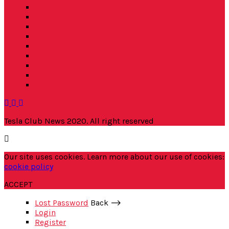
Environment
Drive E
Everyday T
Autopilot
Events
Space X
GigaFactory
Elon Dixit
Whitepapers
Tesla Club News 2020. All right reserved
Our site uses cookies. Learn more about our use of cookies:
cookie policy
ACCEPT
Lost Password
Back ⟶
Login
Register