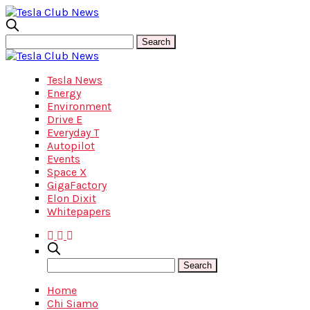
Tesla News
Energy
Environment
Drive E
Everyday T
Autopilot
Events
Space X
GigaFactory
Elon Dixit
Whitepapers
Home
Chi Siamo