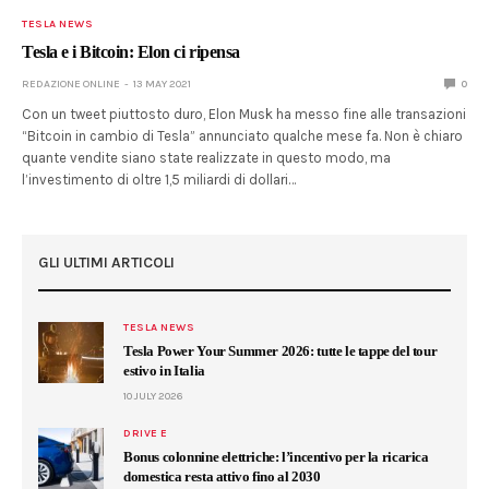
TESLA NEWS
Tesla e i Bitcoin: Elon ci ripensa
REDAZIONE ONLINE
13 MAY 2021
0
Con un tweet piuttosto duro, Elon Musk ha messo fine alle transazioni
“Bitcoin in cambio di Tesla” annunciato qualche mese fa. Non è chiaro
quante vendite siano state realizzate in questo modo, ma
l’investimento di oltre 1,5 miliardi di dollari…
GLI ULTIMI ARTICOLI
TESLA NEWS
Tesla Power Your Summer 2026: tutte le tappe del tour
estivo in Italia
10 JULY 2026
DRIVE E
Bonus colonnine elettriche: l’incentivo per la ricarica
domestica resta attivo fino al 2030