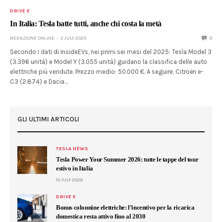
DRIVE E
In Italia: Tesla batte tutti, anche chi costa la metà
REDAZIONE ONLINE
2 JULY 2025
0
Secondo i dati di InsideEVs, nei primi sei mesi del 2025: Tesla Model 3
(3.396 unità) e Model Y (3.055 unità) guidano la classifica delle auto
elettriche più vendute. Prezzo medio: 50.000 €. A seguire, Citroën e-
C3 (2.874) e Dacia…
GLI ULTIMI ARTICOLI
TESLA NEWS
Tesla Power Your Summer 2026: tutte le tappe del tour
estivo in Italia
10 JULY 2026
DRIVE E
Bonus colonnine elettriche: l’incentivo per la ricarica
domestica resta attivo fino al 2030