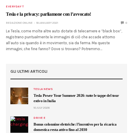
EVERYDAY T
Tesla e la privacy: parliamone con l’avvocato!
REDAZIONE ONLINE
18 JANUARY 2021
0
Le Tesla, come molte altre auto dotate di telecamere e “black box”,
registrano puntualmente le immagini di ciò che accade attorno
all’auto sia quando è in movimento, sia da ferma. Ma queste
immagini, che fine fanno? Dove si trovano? Potremmo…
GLI ULTIMI ARTICOLI
TESLA NEWS
Tesla Power Your Summer 2026: tutte le tappe del tour
estivo in Italia
10 JULY 2026
DRIVE E
Bonus colonnine elettriche: l’incentivo per la ricarica
domestica resta attivo fino al 2030