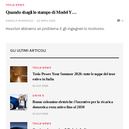
TESLA NEWS
Quando sbagli lo stampo di Model Y…
DANIELE INVERNIZZI
22 APRIL 2020
0
Houston abbiamo un problema. E gli ingegneri lo risolvono.
GLI ULTIMI ARTICOLI
TESLA NEWS
Tesla Power Your Summer 2026: tutte le tappe del tour
estivo in Italia
10 JULY 2026
DRIVE E
Bonus colonnine elettriche: l’incentivo per la ricarica
domestica resta attivo fino al 2030
10 JULY 2026
TESLA NEWS