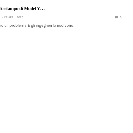
 lo stampo di Model Y…
I
22 APRIL 2020
0
 un problema. E gli ingegneri lo risolvono.