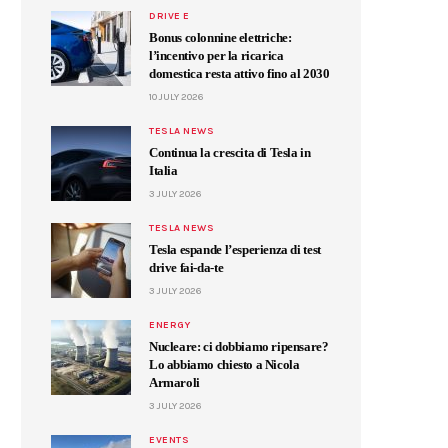
DRIVE E
Bonus colonnine elettriche:
l’incentivo per la ricarica
domestica resta attivo fino al 2030
10 JULY 2026
TESLA NEWS
Continua la crescita di Tesla in
Italia
3 JULY 2026
TESLA NEWS
Tesla espande l’esperienza di test
drive fai-da-te
3 JULY 2026
ENERGY
Nucleare: ci dobbiamo ripensare?
Lo abbiamo chiesto a Nicola
Armaroli
3 JULY 2026
EVENTS