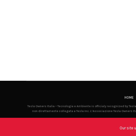
HOME
Tesla Owners Italia – Tecnologia e Ambiente is officialy recognized by Tes
non direttamente collegata a Tesla Inc. L’Associazione Tesla Owners Ita
Our site 