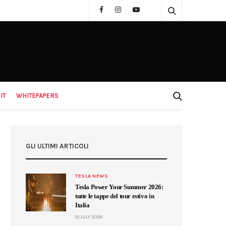
IT
WHITEPAPERS
GLI ULTIMI ARTICOLI
TESLA NEWS
Tesla Power Your Summer 2026:
tutte le tappe del tour estivo in
Italia
10 JULY 2026