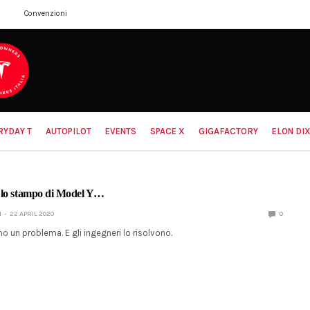
Convenzioni
RYDAY T
AUTOPILOT
EVENTS
SPACE X
GIGAFACTORY
ELON DIX
 lo stampo di Model Y…
I
22 APRIL 2020
0
 un problema. E gli ingegneri lo risolvono.