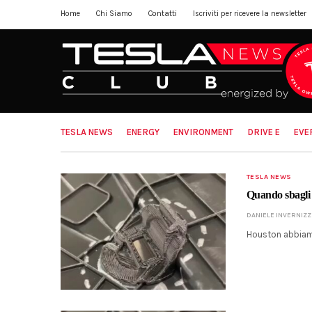
Home
Chi Siamo
Contatti
Iscriviti per ricevere la newsletter
TESLA NEWS
ENERGY
ENVIRONMENT
DRIVE E
EVE
TESLA NEWS
Quando sbagli
DANIELE INVERNIZZ
Houston abbiamo