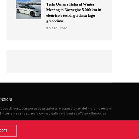
Tesla Owners Italia al Winter
Meeting in Norvegia: 5.000 km in
elettrico e test di guida su lago
ghiacciato
11 MARCH 2026
NZIONI
 scopo di lucro, composta da proprietari e appassionati del marchio Tesla e
l RIGHTS RESERVED. Tesla Owners Italia - via Santa Sofia 29 Milano P.IVA
CEPT