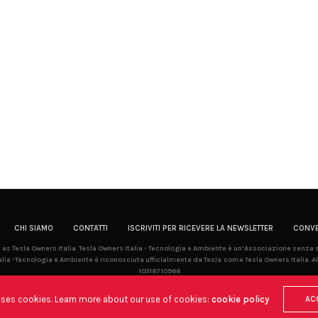
CHI SIAMO
CONTATTI
ISCRIVITI PER RICEVERE LA NEWSLETTER
CONVE
la as Tesla Owners Italia. Tesla Owners Italia - Tecnologia e Ambiente è un’Associazione senza
lia -Tecnologia e Ambiente è riconosciuta ufficialmente da Tesla come Tesla Owners Italia. Al
10318710968
uses cookies. Learn more about our use of cookies:
cookie policy
AC