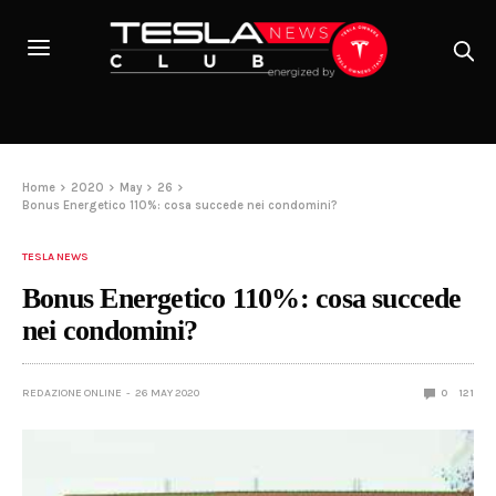
Home
2020
May
26
Bonus Energetico 110%: cosa succede nei condomini?
TESLA NEWS
Bonus Energetico 110%: cosa succede
nei condomini?
REDAZIONE ONLINE
26 MAY 2020
0
121