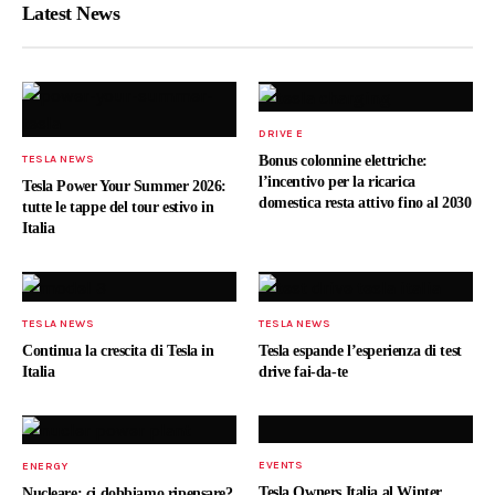
Latest News
DRIVE E
Bonus colonnine elettriche:
TESLA NEWS
l’incentivo per la ricarica
Tesla Power Your Summer 2026:
domestica resta attivo fino al 2030
tutte le tappe del tour estivo in
Italia
TESLA NEWS
TESLA NEWS
Continua la crescita di Tesla in
Tesla espande l’esperienza di test
Italia
drive fai-da-te
EVENTS
ENERGY
Tesla Owners Italia al Winter
Nucleare: ci dobbiamo ripensare?