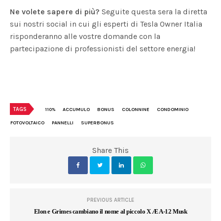
Ne volete sapere di più?
Seguite questa sera la diretta
sui nostri social in cui gli esperti di Tesla Owner Italia
risponderanno alle vostre domande con la
partecipazione di professionisti del settore energia!
TAGS
110%
ACCUMULO
BONUS
COLONNINE
CONDOMINIO
FOTOVOLTAICO
PANNELLI
SUPERBONUS
Share This
PREVIOUS ARTICLE
Elon e Grimes cambiano il nome al piccolo X Æ A-12 Musk