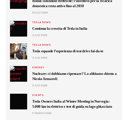
Bonus colonnine elettriche: l’incentivo per la ricarica
domestica resta attivo fino al 2030
10 JULY 2026
TESLA NEWS
Continua la crescita di Tesla in Italia
3 JULY 2026
TESLA NEWS
Tesla espande l’esperienza di test drive fai-da-te
3 JULY 2026
ENERGY
Nucleare: ci dobbiamo ripensare? Lo abbiamo chiesto a
Nicola Armaroli
3 JULY 2026
EVENTS
Tesla Owners Italia al Winter Meeting in Norvegia:
5.000 km in elettrico e test di guida su lago ghiacciato
11 MARCH 2026