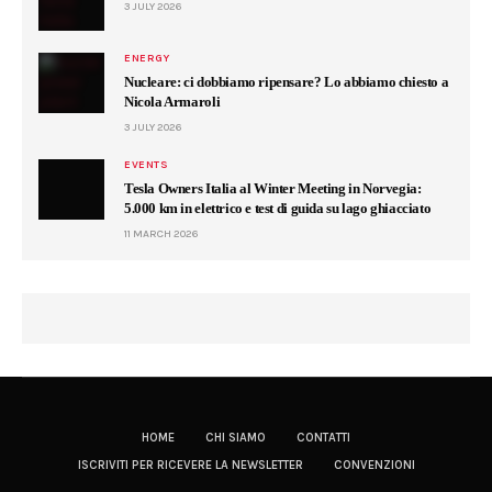
3 JULY 2026
ENERGY
Nucleare: ci dobbiamo ripensare? Lo abbiamo chiesto a
Nicola Armaroli
3 JULY 2026
EVENTS
Tesla Owners Italia al Winter Meeting in Norvegia:
5.000 km in elettrico e test di guida su lago ghiacciato
11 MARCH 2026
HOME
CHI SIAMO
CONTATTI
ISCRIVITI PER RICEVERE LA NEWSLETTER
CONVENZIONI