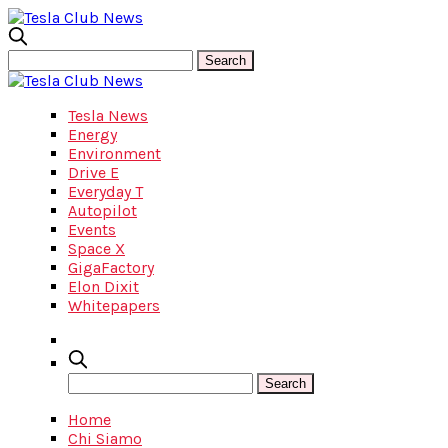
Tesla News
Energy
Environment
Drive E
Everyday T
Autopilot
Events
Space X
GigaFactory
Elon Dixit
Whitepapers
Home
Chi Siamo