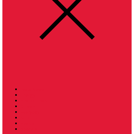
Tesla News
Energy
Environment
Drive E
Everyday T
Autopilot
Events
Space X