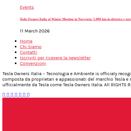
Events
Tesla Owners Italia al Winter Meeting in Norvegia: 5.000 km in elettrico e test
11 March 2026
Home
Chi Siamo
Contatti
Iscriviti per ricevere la newsletter
Convenzioni
Tesla Owners Italia – Tecnologia e Ambiente is officialy reco
composta da proprietari e appassionati del marchio Tesla e n
ufficialmente da Tesla come Tesla Owners Italia. All RIGHTS 