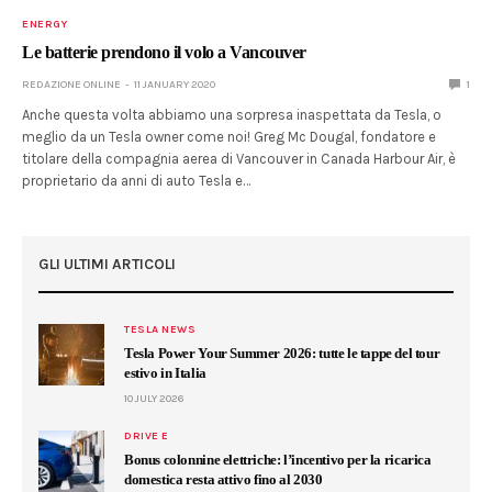
ENERGY
Le batterie prendono il volo a Vancouver
REDAZIONE ONLINE
11 JANUARY 2020
1
Anche questa volta abbiamo una sorpresa inaspettata da Tesla, o
meglio da un Tesla owner come noi! Greg Mc Dougal, fondatore e
titolare della compagnia aerea di Vancouver in Canada Harbour Air, è
proprietario da anni di auto Tesla e…
GLI ULTIMI ARTICOLI
TESLA NEWS
Tesla Power Your Summer 2026: tutte le tappe del tour
estivo in Italia
10 JULY 2026
DRIVE E
Bonus colonnine elettriche: l’incentivo per la ricarica
domestica resta attivo fino al 2030