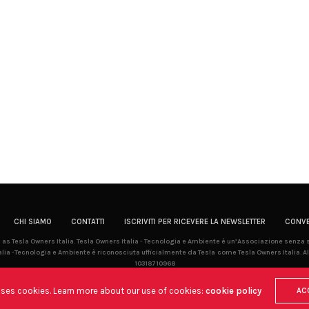
CHI SIAMO
CONTATTI
ISCRIVITI PER RICEVERE LA NEWSLETTER
CONVE
la as Tesla Owners Italia. Tesla Owners Italia - Tecnologia e Ambiente è un’Associazione senza
lia -Tecnologia e Ambiente è riconosciuta ufficialmente da Tesla come Tesla Owners Italia. Al
10318710968
uses cookies. Learn more about our use of cookies:
cookie policy
AC