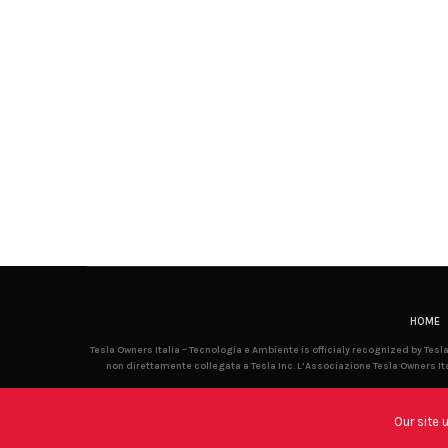
HOME
Tesla Owners Italia – Tecnologia e Ambiente is officialy recognized by Tes
non direttamente collegata a Tesla Inc. L’Associazione Tesla Owners Ita
Our site 