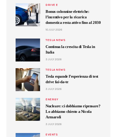
DRIVE E
Bonus colonnine elettriche:
l’incentivo per la ricarica
domestica resta attivo fino al 2030
10 JULY 2026
TESLA NEWS
Continua la crescita di Tesla in
Italia
3 JULY 2026
TESLA NEWS
Tesla espande l’esperienza di test
drive fai-da-te
3 JULY 2026
ENERGY
Nucleare: ci dobbiamo ripensare?
Lo abbiamo chiesto a Nicola
Armaroli
3 JULY 2026
EVENTS