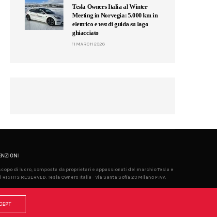
Tesla Owners Italia al Winter
Meeting in Norvegia: 5.000 km in
elettrico e test di guida su lago
ghiacciato
11 MARCH 2026
NZIONI
 scopo di lucro, composta da proprietari e appassionati del marchio Tesla e
l RIGHTS RESERVED. Tesla Owners Italia - via Santa Sofia 29 Milano P.IVA
CEPT