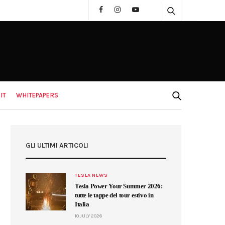
IT
WHITEPAPERS
GLI ULTIMI ARTICOLI
TESLA NEWS
Tesla Power Your Summer 2026:
tutte le tappe del tour estivo in
Italia
10 JULY 2026