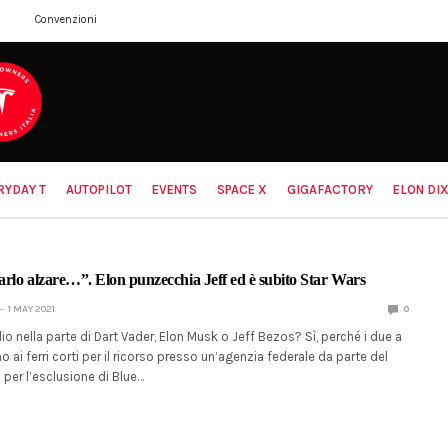
Convenzioni
RYDAY T
AUTOPILOT
EVENTS
SPACE X
GIGAFACTORY
ELON DIX
farlo alzare…”. Elon punzecchia Jeff ed è subito Star Wars
1 MAY 2021
0
o nella parte di Dart Vader, Elon Musk o Jeff Bezos? Sì, perché i due a
 ai ferri corti per il ricorso presso un’agenzia federale da parte del
per l’esclusione di Blue…