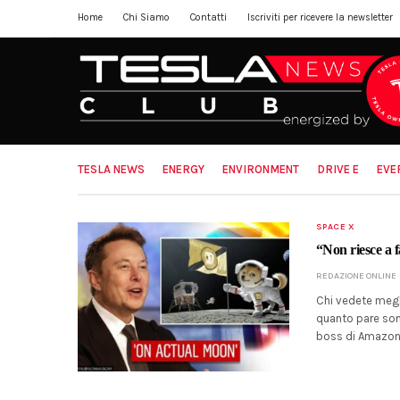
Home
Chi Siamo
Contatti
Iscriviti per ricevere la newsletter
TESLA NEWS
ENERGY
ENVIRONMENT
DRIVE E
EVE
SPACE X
“Non riesce a 
REDAZIONE ONLINE
Chi vedete megli
quanto pare sono
boss di Amazon 