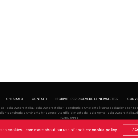
CHI SIAMO
CONTATTI
ISCRIVITI PER RICEVERE LA NEWSLETTER
CONVE
la as Tesla Owners Italia. Tesla Owners Italia - Tecnologia e Ambiente è un’Associazione senza
lia -Tecnologia e Ambiente è riconosciuta ufficialmente da Tesla come Tesla Owners Italia. Al
10318710968
uses cookies. Learn more about our use of cookies:
cookie policy
AC