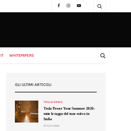
IT
WHITEPAPERS
GLI ULTIMI ARTICOLI
TESLA NEWS
Tesla Power Your Summer 2026:
tutte le tappe del tour estivo in
Italia
10 JULY 2026