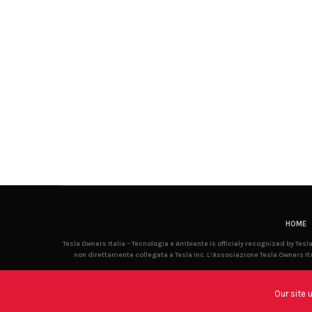
HOME
Tesla Owners Italia – Tecnologia e Ambiente is officialy recognized by Tes
non direttamente collegata a Tesla Inc. L’Associazione Tesla Owners Ita
Our site 