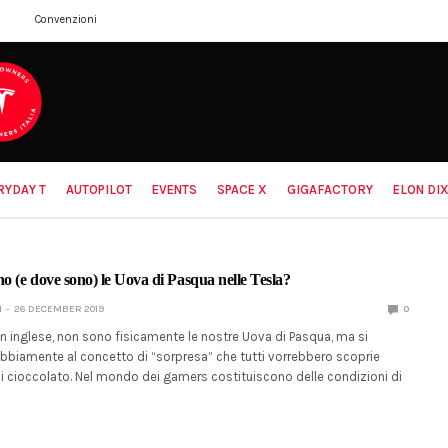
Convenzioni
RYDAY T
AUTOPILOT
EVENTS
SPACE X
GIGAFACTORY
ELON DIX
no (e dove sono) le Uova di Pasqua nelle Tesla?
I
26 DECEMBER 2019
0
in inglese, non sono fisicamente le nostre Uova di Pasqua, ma si
ubbiamente al concetto di “sorpresa” che tutti vorrebbero scoprie
di cioccolato. Nel mondo dei gamers costituiscono delle condizioni di