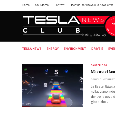
Home
Chi Siamo
Contatti
Iscriviti per ricevere la newsletter
TESLA NEWS
ENERGY
ENVIRONMENT
DRIVE E
EVE
EASTER EGG
Ma cosa ci fan
DANIELE INVERNIZZ
Le Easter Eggs, 
riallacciano ind
dentro le uova 
gioco che…