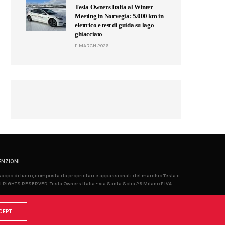
Tesla Owners Italia al Winter
Meeting in Norvegia: 5.000 km in
elettrico e test di guida su lago
ghiacciato
11 MARCH 2026
NZIONI
 scopo di lucro, composta da proprietari e appassionati del marchio Tesla e
l RIGHTS RESERVED. Tesla Owners Italia - via Santa Sofia 29 Milano P.IVA
CEPT