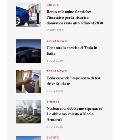
DRIVE E
Bonus colonnine elettriche:
l’incentivo per la ricarica
domestica resta attivo fino al 2030
10 JULY 2026
TESLA NEWS
Continua la crescita di Tesla in
Italia
3 JULY 2026
TESLA NEWS
Tesla espande l’esperienza di test
drive fai-da-te
3 JULY 2026
ENERGY
Nucleare: ci dobbiamo ripensare?
Lo abbiamo chiesto a Nicola
Armaroli
3 JULY 2026
EVENTS