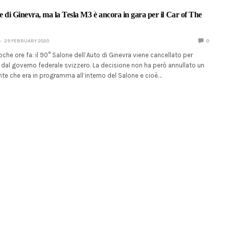
ne di Ginevra, ma la Tesla M3 è ancora in gara per il Car of The
29 FEBRUARY 2020
0
oche ore fa: il 90° Salone dell’Auto di Ginevra viene cancellato per
e dal governo federale svizzero. La decisione non ha però annullato un
te che era in programma all’interno del Salone e cioè…