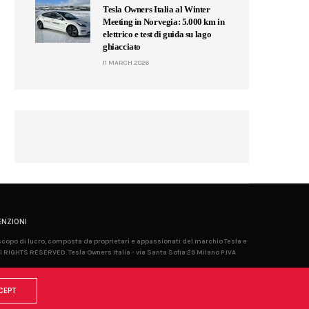
Tesla Owners Italia al Winter
Meeting in Norvegia: 5.000 km in
elettrico e test di guida su lago
ghiacciato
11 MARCH 2026
NZIONI
 scopo di lucro, composta da proprietari e appassionati del marchio Tesla e
l RIGHTS RESERVED. Tesla Owners Italia - via Santa Sofia 29 Milano P.IVA
CEPT