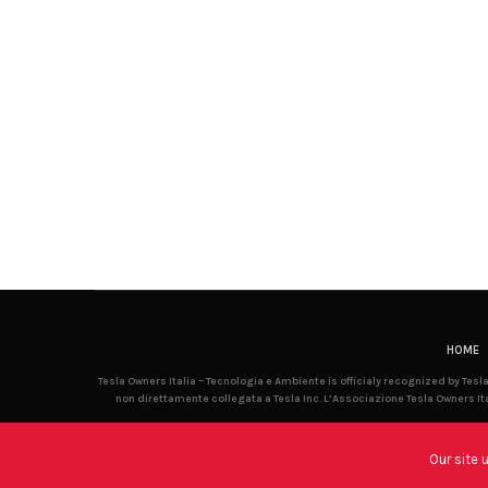
HOME
Tesla Owners Italia – Tecnologia e Ambiente is officialy recognized by Tes
non direttamente collegata a Tesla Inc. L’Associazione Tesla Owners Ita
Our site 