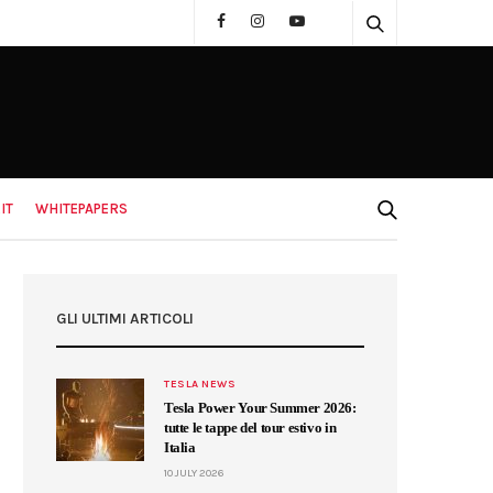
IT
WHITEPAPERS
GLI ULTIMI ARTICOLI
TESLA NEWS
Tesla Power Your Summer 2026:
tutte le tappe del tour estivo in
Italia
10 JULY 2026