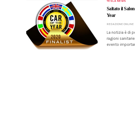
TESLA NEWS
Saltato il Salo
Year
REDAZIONE ONLINE
La notizia è di p
ragioni sanitari
evento importan