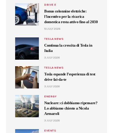
DRIVE E
Bonus colonnine elettriche:
l’incentivo per la ricarica
domestica resta attivo fino al 2030
10 JULY 2026
TESLA NEWS
Continua la crescita di Tesla in
Italia
3 JULY 2026
TESLA NEWS
Tesla espande l’esperienza di test
drive fai-da-te
3 JULY 2026
ENERGY
Nucleare: ci dobbiamo ripensare?
Lo abbiamo chiesto a Nicola
Armaroli
3 JULY 2026
EVENTS