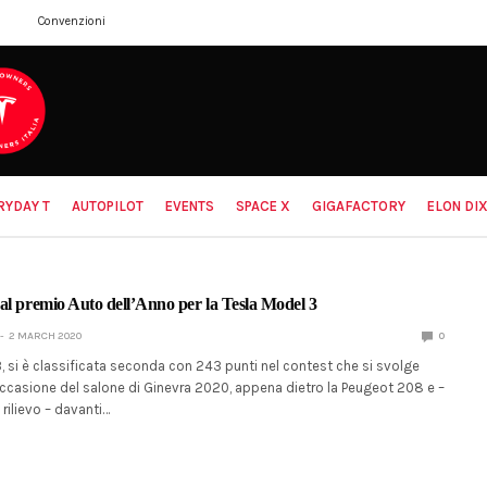
Convenzioni
RYDAY T
AUTOPILOT
EVENTS
SPACE X
GIGAFACTORY
ELON DIX
al premio Auto dell’Anno per la Tesla Model 3
2 MARCH 2020
0
, si è classificata seconda con 243 punti nel contest che si svolge
n occasione del salone di Ginevra 2020, appena dietro la Peugeot 208 e –
 rilievo – davanti…