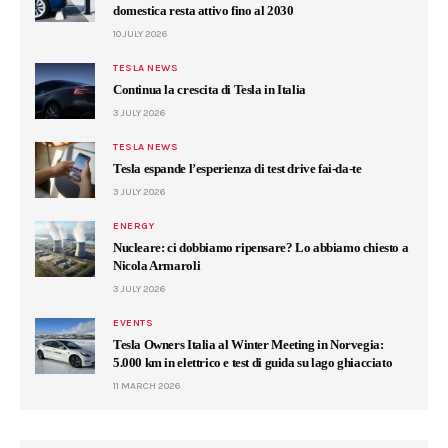
domestica resta attivo fino al 2030
10 JULY 2026
TESLA NEWS
Continua la crescita di Tesla in Italia
3 JULY 2026
TESLA NEWS
Tesla espande l’esperienza di test drive fai-da-te
3 JULY 2026
ENERGY
Nucleare: ci dobbiamo ripensare? Lo abbiamo chiesto a
Nicola Armaroli
3 JULY 2026
EVENTS
Tesla Owners Italia al Winter Meeting in Norvegia:
5.000 km in elettrico e test di guida su lago ghiacciato
11 MARCH 2026