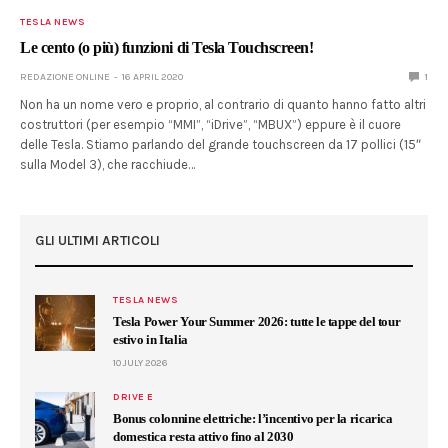
TESLA NEWS
Le cento (o più) funzioni di Tesla Touchscreen!
REDAZIONE ONLINE
16 APRIL 2020
1
Non ha un nome vero e proprio, al contrario di quanto hanno fatto altri
costruttori (per esempio “MMI”, “iDrive”, “MBUX”) eppure è il cuore
delle Tesla. Stiamo parlando del grande touchscreen da 17 pollici (15″
sulla Model 3), che racchiude…
GLI ULTIMI ARTICOLI
TESLA NEWS
Tesla Power Your Summer 2026: tutte le tappe del tour
estivo in Italia
10 JULY 2026
DRIVE E
Bonus colonnine elettriche: l’incentivo per la ricarica
domestica resta attivo fino al 2030