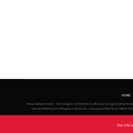
HOME
Tesla Owners Italia – Tecnologia e Ambiente is officialy recognized by Tes
non direttamente collegata a Tesla Inc. L’Associazione Tesla Owners Ita
Our site 