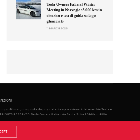
Tesla Owners Italia al Winter
Meeting in Norvegia: 5.000 km in
elettrico e test di guida su lago
ghiacciato
11 MARCH 2026
NZIONI
 scopo di lucro, composta da proprietari e appassionati del marchio Tesla e
l RIGHTS RESERVED. Tesla Owners Italia - via Santa Sofia 29 Milano P.IVA
CEPT