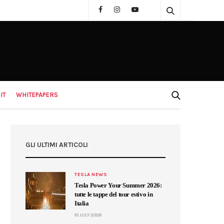
IT
WHITEPAPERS
GLI ULTIMI ARTICOLI
TESLA NEWS
Tesla Power Your Summer 2026:
tutte le tappe del tour estivo in
Italia
10 JULY 2026