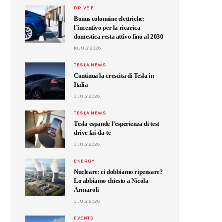
DRIVE E
Bonus colonnine elettriche:
l’incentivo per la ricarica
domestica resta attivo fino al 2030
10 JULY 2026
TESLA NEWS
Continua la crescita di Tesla in
Italia
3 JULY 2026
TESLA NEWS
Tesla espande l’esperienza di test
drive fai-da-te
3 JULY 2026
ENERGY
Nucleare: ci dobbiamo ripensare?
Lo abbiamo chiesto a Nicola
Armaroli
3 JULY 2026
EVENTS