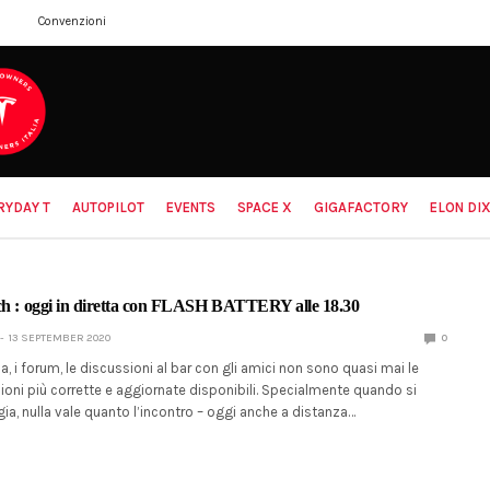
Convenzioni
RYDAY T
AUTOPILOT
EVENTS
SPACE X
GIGAFACTORY
ELON DIX
ch : oggi in diretta con FLASH BATTERY alle 18.30
13 SEPTEMBER 2020
0
ca, i forum, le discussioni al bar con gli amici non sono quasi mai le
ioni più corrette e aggiornate disponibili. Specialmente quando si
gia, nulla vale quanto l’incontro – oggi anche a distanza…