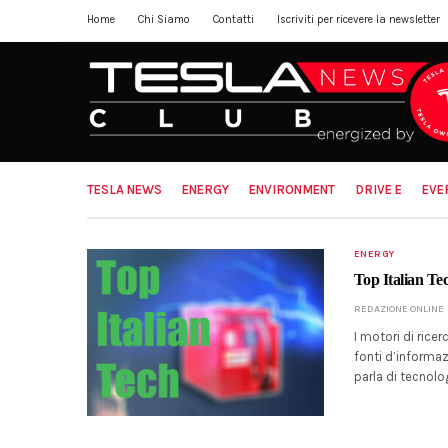
Home
Chi Siamo
Contatti
Iscriviti per ricevere la newsletter
TESLA NEWS
ENERGY
ENVIRONMENT
DRIVE E
EVE
ENERGY
Top Italian Te
REDAZIONE ONLINE
I motori di ricer
fonti d’informaz
parla di tecnolo