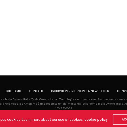
CHI SIAMO
CONTATTI
ISCRIVITI PER RICEVERE LA NEWSLETTER
CONVE
la as Tesla Owners Italia. Tesla Owners Italia - Tecnologia e Ambiente è un’Associazione senza
lia -Tecnologia e Ambiente è riconosciuta ufficialmente da Tesla come Tesla Owners Italia. Al
10318710968
uses cookies. Learn more about our use of cookies:
cookie policy
AC