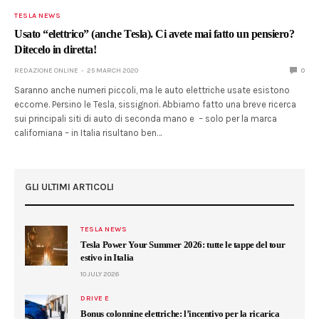
TESLA NEWS
Usato “elettrico” (anche Tesla). Ci avete mai fatto un pensiero?
Ditecelo in diretta!
REDAZIONE ONLINE
25 MARCH 2020
0
Saranno anche numeri piccoli, ma le auto elettriche usate esistono
eccome. Persino le Tesla, sissignori. Abbiamo fatto una breve ricerca
sui principali siti di auto di seconda mano e – solo per la marca
californiana – in Italia risultano ben…
GLI ULTIMI ARTICOLI
TESLA NEWS
Tesla Power Your Summer 2026: tutte le tappe del tour
estivo in Italia
10 JULY 2026
DRIVE E
Bonus colonnine elettriche: l’incentivo per la ricarica