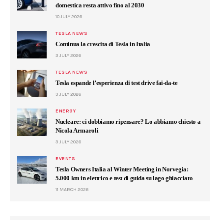
domestica resta attivo fino al 2030
10 JULY 2026
TESLA NEWS
Continua la crescita di Tesla in Italia
3 JULY 2026
TESLA NEWS
Tesla espande l’esperienza di test drive fai-da-te
3 JULY 2026
ENERGY
Nucleare: ci dobbiamo ripensare? Lo abbiamo chiesto a
Nicola Armaroli
3 JULY 2026
EVENTS
Tesla Owners Italia al Winter Meeting in Norvegia:
5.000 km in elettrico e test di guida su lago ghiacciato
11 MARCH 2026