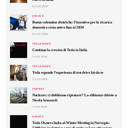
10 JULY 2026
DRIVE E
Bonus colonnine elettriche: l’incentivo per la ricarica
domestica resta attivo fino al 2030
10 JULY 2026
TESLA NEWS
Continua la crescita di Tesla in Italia
3 JULY 2026
TESLA NEWS
Tesla espande l’esperienza di test drive fai-da-te
3 JULY 2026
ENERGY
Nucleare: ci dobbiamo ripensare? Lo abbiamo chiesto a
Nicola Armaroli
3 JULY 2026
EVENTS
Tesla Owners Italia al Winter Meeting in Norvegia:
5.000 km in elettrico e test di guida su lago ghiacciato