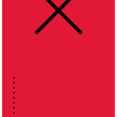
Tesla News
Energy
Environment
Drive E
Everyday T
Autopilot
Events
Space X