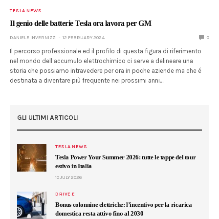
TESLA NEWS
Il genio delle batterie Tesla ora lavora per GM
DANIELE INVERNIZZI
12 FEBRUARY 2024
0
Il percorso professionale ed il profilo di questa figura di riferimento
nel mondo dell’accumulo elettrochimico ci serve a delineare una
storia che possiamo intravedere per ora in poche aziende ma che é
destinata a diventare più frequente nei prossimi anni.…
GLI ULTIMI ARTICOLI
TESLA NEWS
Tesla Power Your Summer 2026: tutte le tappe del tour
estivo in Italia
10 JULY 2026
DRIVE E
Bonus colonnine elettriche: l’incentivo per la ricarica
domestica resta attivo fino al 2030