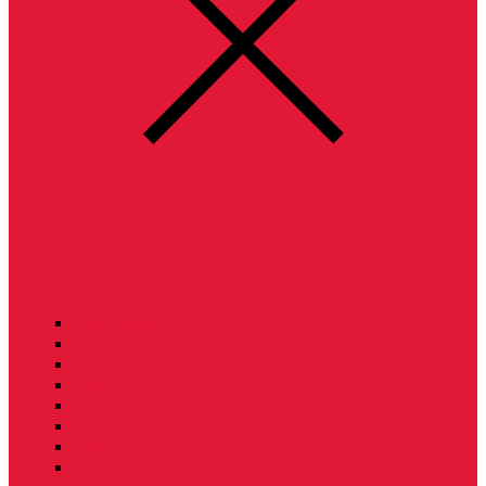
Tesla News
Energy
Environment
Drive E
Everyday T
Autopilot
Events
Space X