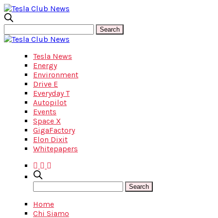
Tesla News
Energy
Environment
Drive E
Everyday T
Autopilot
Events
Space X
GigaFactory
Elon Dixit
Whitepapers
Home
Chi Siamo