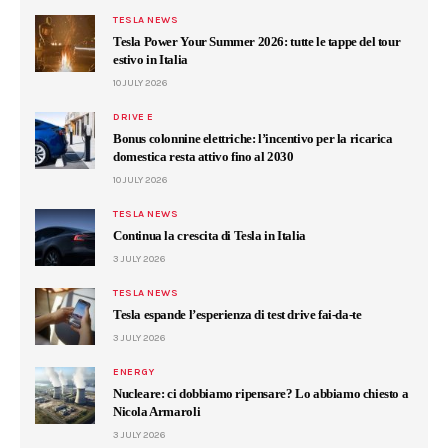
TESLA NEWS
Tesla Power Your Summer 2026: tutte le tappe del tour
estivo in Italia
10 JULY 2026
DRIVE E
Bonus colonnine elettriche: l’incentivo per la ricarica
domestica resta attivo fino al 2030
10 JULY 2026
TESLA NEWS
Continua la crescita di Tesla in Italia
3 JULY 2026
TESLA NEWS
Tesla espande l’esperienza di test drive fai-da-te
3 JULY 2026
ENERGY
Nucleare: ci dobbiamo ripensare? Lo abbiamo chiesto a
Nicola Armaroli
3 JULY 2026