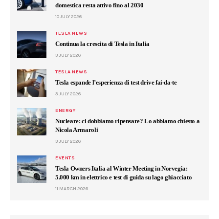
domestica resta attivo fino al 2030
10 JULY 2026
TESLA NEWS
Continua la crescita di Tesla in Italia
3 JULY 2026
TESLA NEWS
Tesla espande l’esperienza di test drive fai-da-te
3 JULY 2026
ENERGY
Nucleare: ci dobbiamo ripensare? Lo abbiamo chiesto a
Nicola Armaroli
3 JULY 2026
EVENTS
Tesla Owners Italia al Winter Meeting in Norvegia:
5.000 km in elettrico e test di guida su lago ghiacciato
11 MARCH 2026