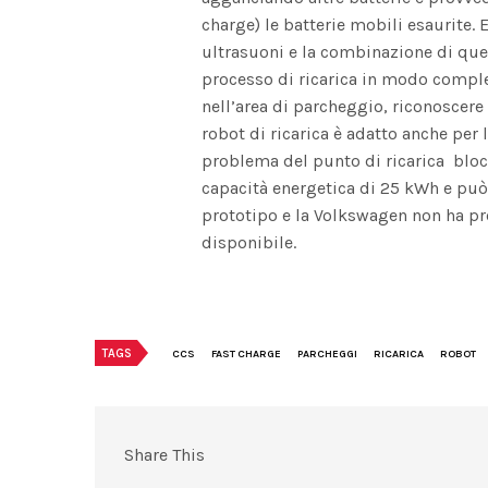
charge) le batterie mobili esaurite. 
ultrasuoni e la combinazione di ques
processo di ricarica in modo comp
nell’area di parcheggio, riconoscere 
robot di ricarica è adatto anche per 
problema del punto di ricarica blocca
capacità energetica di 25 kWh e può c
prototipo e la Volkswagen non ha pr
disponibile.
TAGS
CCS
FAST CHARGE
PARCHEGGI
RICARICA
ROBOT
Share This