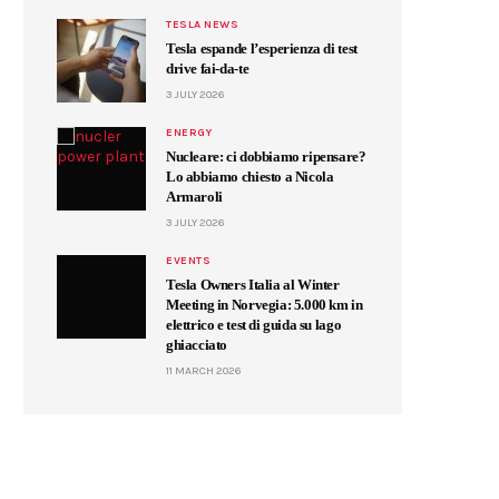
TESLA NEWS
Tesla espande l’esperienza di test
drive fai-da-te
3 JULY 2026
ENERGY
Nucleare: ci dobbiamo ripensare?
Lo abbiamo chiesto a Nicola
Armaroli
3 JULY 2026
EVENTS
Tesla Owners Italia al Winter
Meeting in Norvegia: 5.000 km in
elettrico e test di guida su lago
ghiacciato
11 MARCH 2026