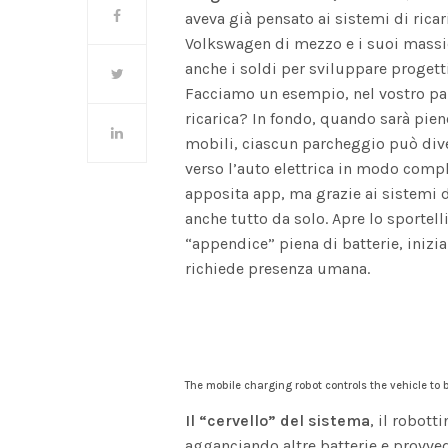
aveva già pensato ai sistemi di rica
Volkswagen di mezzo e i suoi massicc
anche i soldi per sviluppare progetti
Facciamo un esempio, nel vostro par
ricarica? In fondo, quando sarà pien
mobili, ciascun parcheggio può diven
verso l’auto elettrica in modo com
apposita app, ma grazie ai sistemi d
anche tutto da solo. Apre lo sportell
“appendice” piena di batterie, inizia
richiede presenza umana.
The mobile charging robot controls the vehicle to
Il “cervello” del sistema
, il robot
agganciando altre batterie e provved