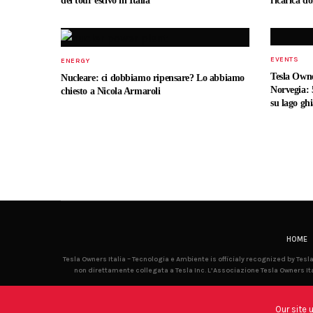
del tour estivo in Italia
ricarica do
EVENTS
ENERGY
Tesla Owne
Nucleare: ci dobbiamo ripensare? Lo abbiamo
Norvegia: 5
chiesto a Nicola Armaroli
su lago ghi
HOME
Tesla Owners Italia – Tecnologia e Ambiente is officialy recognized by Tes
non direttamente collegata a Tesla Inc. L’Associazione Tesla Owners Ita
Our site 