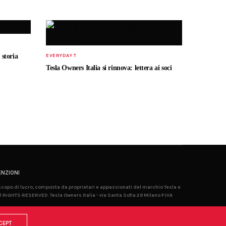
 storia
EVERYDAY T
Tesla Owners Italia si rinnova: lettera ai soci
NZIONI
 scopo di lucro, composta da proprietari e appassionati del marchio Tesla e
l RIGHTS RESERVED. Tesla Owners Italia - via Santa Sofia 29 Milano P.IVA
CEPT