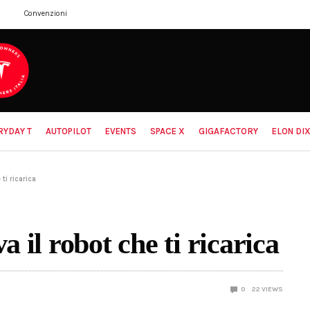
Convenzioni
RYDAY T
AUTOPILOT
EVENTS
SPACE X
GIGAFACTORY
ELON DIX
ti ricarica
a il robot che ti ricarica
0
22
VIEWS