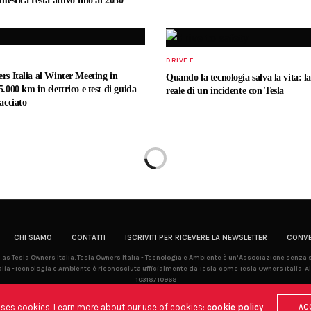
mestica resta attivo fino al 2030
DRIVE E
rs Italia al Winter Meeting in
Quando la tecnologia salva la vita: la
.000 km in elettrico e test di guida
reale di un incidente con Tesla
acciato
CHI SIAMO
CONTATTI
ISCRIVITI PER RICEVERE LA NEWSLETTER
CONVE
la as Tesla Owners Italia. Tesla Owners Italia - Tecnologia e Ambiente è un’Associazione senza
lia -Tecnologia e Ambiente è riconosciuta ufficialmente da Tesla come Tesla Owners Italia. Al
10318710968
uses cookies. Learn more about our use of cookies:
cookie policy
AC