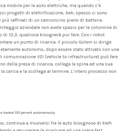
rica mobile per le auto elettriche, ma quando c’è
i progetti di elettrificazione, beh, spesso ci sono
 più raffinati di un camioncino pieno di batterie.
cheggio aziendale non avete spazio per le colonnine di
o di ID.3, qualcosa bisognerà pur fare. Con i robot
tare un punto di ricarica. Il piccolo Golem si dirige
pletamente autonomo, dopo essere stato attivato con una
i comunicazione V2I (vehicle to infrastructure) può fare
ino della presa di ricarica, collega la spina ad una sua
 la carica e la scollega al termine. L’intero processo non
 be loaded 100 percent autonomously.
tino, continua a muoversi fra le auto bisognose di kWh
endo a recuperare (e ricaricare ad una presa fast