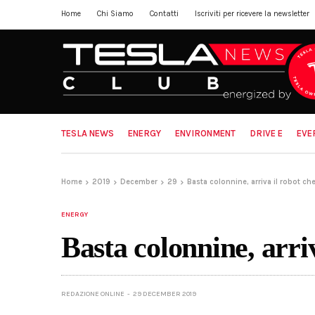
Home
Chi Siamo
Contatti
Iscriviti per ricevere la newsletter
TESLA NEWS
ENERGY
ENVIRONMENT
DRIVE E
EVE
Home
2019
December
29
Basta colonnine, arriva il robot che 
ENERGY
Basta colonnine, arriv
REDAZIONE ONLINE
29 DECEMBER 2019