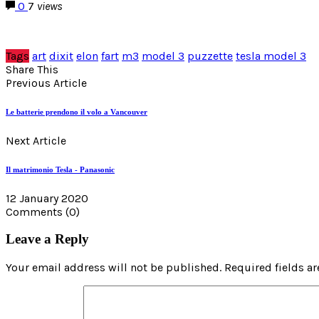
0
7
views
Tags
art
dixit
elon
fart
m3
model 3
puzzette
tesla model 3
Share This
Previous Article
Le batterie prendono il volo a Vancouver
Next Article
Il matrimonio Tesla - Panasonic
12 January 2020
Comments
(0)
Leave a Reply
Your email address will not be published. Required fields a