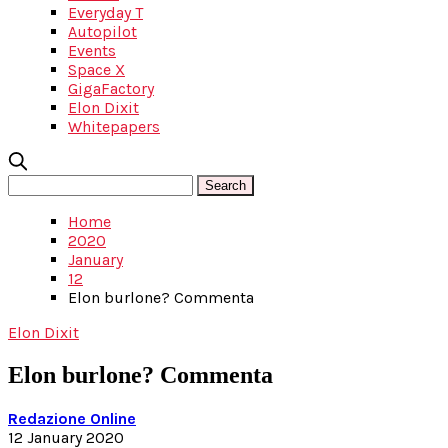
Everyday T
Autopilot
Events
Space X
GigaFactory
Elon Dixit
Whitepapers
Home
2020
January
12
Elon burlone? Commenta
Elon Dixit
Elon burlone? Commenta
Redazione Online
12 January 2020