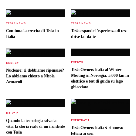
TESLA NEWS
TESLA NEWS
Continua la crescita di Tesla in
Tesla espande l’esperienza di test
Italia
drive fai-da-te
EVENTS
ENERGY
Tesla Owners Italia al Winter
Nucleare: ci dobbiamo ripensare?
Meeting in Norvegia: 5.000 km in
Lo abbiamo chiesto a Nicola
elettrico e test di guida su lago
Armaroli
ghiacciato
DRIVE E
Quando la tecnologia salva la
EVERYDAY T
vita: la storia reale di un incidente
Tesla Owners Italia si rinnova:
con Tesla
lettera ai soci