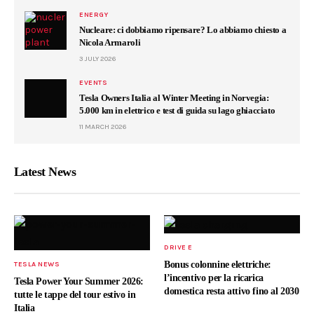
ENERGY
Nucleare: ci dobbiamo ripensare? Lo abbiamo chiesto a
Nicola Armaroli
3 JULY 2026
EVENTS
Tesla Owners Italia al Winter Meeting in Norvegia:
5.000 km in elettrico e test di guida su lago ghiacciato
11 MARCH 2026
Latest News
DRIVE E
Bonus colonnine elettriche:
TESLA NEWS
l’incentivo per la ricarica
Tesla Power Your Summer 2026:
domestica resta attivo fino al 2030
tutte le tappe del tour estivo in
Italia