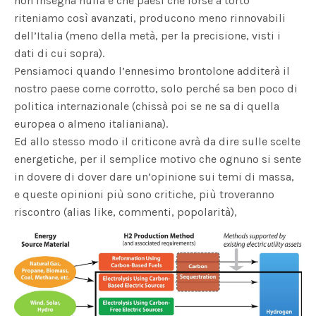
non insegna nulla e che paesi che forse a torto
riteniamo così avanzati, producono meno rinnovabili
dell’Italia (meno della metà, per la precisione, visti i
dati di cui sopra).
Pensiamoci quando l’ennesimo brontolone additerà il
nostro paese come corrotto, solo perché sa ben poco di
politica internazionale (chissà poi se ne sa di quella
europea o almeno italianiana).
Ed allo stesso modo il criticone avrà da dire sulle scelte
energetiche, per il semplice motivo che ognuno si sente
in dovere di dover dare un’opinione sui temi di massa,
e queste opinioni più sono critiche, più troveranno
riscontro (alias like, commenti, popolarità),