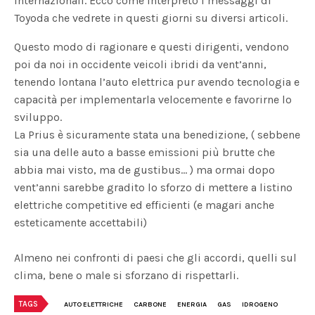
internazionali. Ecco come interpreto i messaggi di
Toyoda che vedrete in questi giorni su diversi articoli.
Questo modo di ragionare e questi dirigenti, vendono
poi da noi in occidente veicoli ibridi da vent’anni,
tenendo lontana l’auto elettrica pur avendo tecnologia e
capacità per implementarla velocemente e favorirne lo
sviluppo.
La Prius è sicuramente stata una benedizione, ( sebbene
sia una delle auto a basse emissioni più brutte che
abbia mai visto, ma de gustibus… ) ma ormai dopo
vent’anni sarebbe gradito lo sforzo di mettere a listino
elettriche competitive ed efficienti (e magari anche
esteticamente accettabili)
Almeno nei confronti di paesi che gli accordi, quelli sul
clima, bene o male si sforzano di rispettarli.
TAGS
AUTO ELETTRICHE
CARBONE
ENERGIA
GAS
IDROGENO