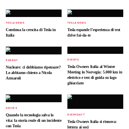
TESLA NEWS
TESLA NEWS
Continua la crescita di Tesla in
Tesla espande l’esperienza di test
Italia
drive fai-da-te
EVENTS
ENERGY
Tesla Owners Italia al Winter
Nucleare: ci dobbiamo ripensare?
Meeting in Norvegia: 5.000 km in
Lo abbiamo chiesto a Nicola
elettrico e test di guida su lago
Armaroli
ghiacciato
DRIVE E
Quando la tecnologia salva la
EVERYDAY T
vita: la storia reale di un incidente
Tesla Owners Italia si rinnova:
con Tesla
lettera ai soci