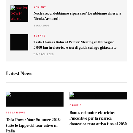
ENERGY
Nucleare: ci dobbiamo ripensare? Lo abbiamo chiesto a
Nicola Armaroli
3 JULY 2026
EVENTS
Tesla Owners Italia al Winter Meeting in Norvegia:
5.000 km in elettrico e test di guida su lago ghiacciato
11 MARCH 2026
Latest News
DRIVE E
Bonus colonnine elettriche:
TESLA NEWS
l’incentivo per la ricarica
Tesla Power Your Summer 2026:
domestica resta attivo fino al 2030
tutte le tappe del tour estivo in
Italia