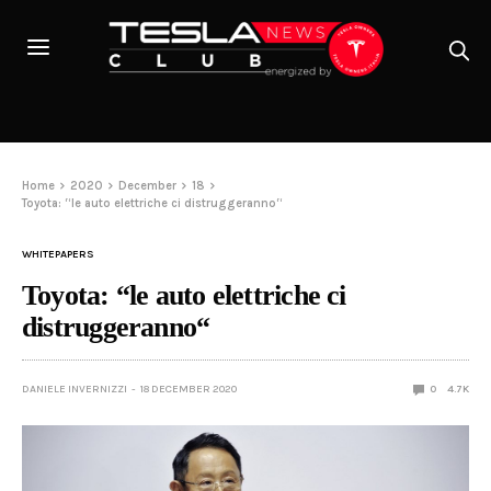
Home
2020
December
18
Toyota: “le auto elettriche ci distruggeranno“
WHITEPAPERS
Toyota: “le auto elettriche ci
distruggeranno“
DANIELE INVERNIZZI
18 DECEMBER 2020
0
4.7K