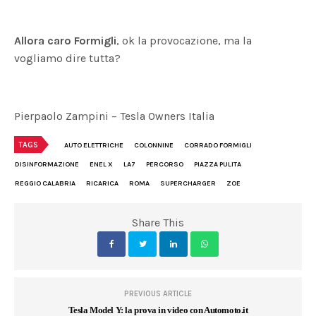
Allora caro Formigli
, ok la provocazione, ma la
vogliamo dire tutta?
Pierpaolo Zampini – Tesla Owners Italia
TAGS
AUTO ELETTRICHE
COLONNINE
CORRADO FORMIGLI
DISINFORMAZIONE
ENEL X
LA7
PERCORSO
PIAZZA PULITA
REGGIO CALABRIA
RICARICA
ROMA
SUPERCHARGER
ZOE
Share This
PREVIOUS ARTICLE
Tesla Model Y: la prova in video con Automoto.it