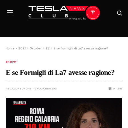
Home
2021
October
27
E se Formigli di La7 avesse ragione?
ENERGY
E se Formigli di La7 avesse ragione?
REDAZIONE ONLINE
27 OCTOBER 2021
0
283