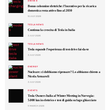
DRIVE E
Bonus colonnine elettriche: l’incentivo per la ricarica
domestica resta attivo fino al 2030
10 JULY 2026
TESLA NEWS
Continua la crescita di Tesla in Italia
3 JULY 2026
TESLA NEWS
Tesla espande l’esperienza di test drive fai-da-te
3 JULY 2026
ENERGY
Nucleare: ci dobbiamo ripensare? Lo abbiamo chiesto a
Nicola Armaroli
3 JULY 2026
EVENTS
Tesla Owners Italia al Winter Meeting in Norvegia:
5.000 km in elettrico e test di guida su lago ghiacciato
11 MARCH 2026