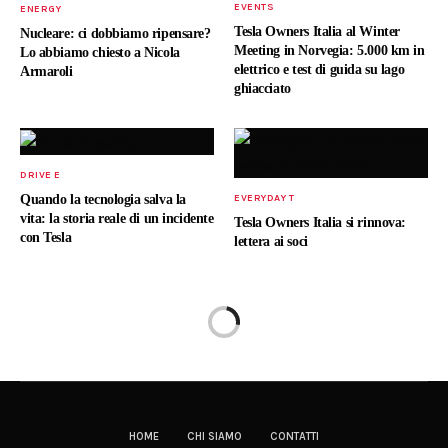
EVENTS
ENERGY
Tesla Owners Italia al Winter
Nucleare: ci dobbiamo ripensare?
Meeting in Norvegia: 5.000 km in
Lo abbiamo chiesto a Nicola
elettrico e test di guida su lago
Armaroli
ghiacciato
DRIVE E
Quando la tecnologia salva la
EVERYDAY T
vita: la storia reale di un incidente
Tesla Owners Italia si rinnova:
con Tesla
lettera ai soci
HOME
CHI SIAMO
CONTATTI