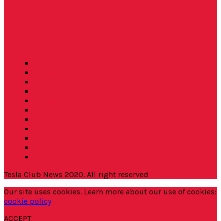
Tesla News
Energy
Environment
Drive E
Everyday T
Autopilot
Events
Space X
GigaFactory
Elon Dixit
Whitepapers
Tesla Club News 2020. All right reserved
Our site uses cookies. Learn more about our use of cookies:
cookie policy
ACCEPT