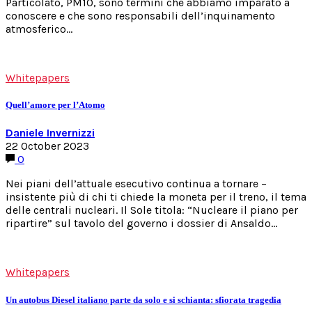
Particolato, PM10, sono termini che abbiamo imparato a
conoscere e che sono responsabili dell’inquinamento
atmosferico…
Whitepapers
Quell’amore per l’Atomo
Daniele Invernizzi
22 October 2023
0
Nei piani dell’attuale esecutivo continua a tornare –
insistente più di chi ti chiede la moneta per il treno, il tema
delle centrali nucleari. Il Sole titola: “Nucleare il piano per
ripartire” sul tavolo del governo i dossier di Ansaldo…
Whitepapers
Un autobus Diesel italiano parte da solo e si schianta: sfiorata tragedia