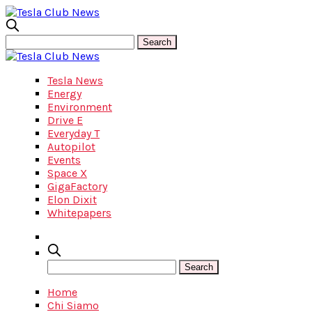
Tesla News
Energy
Environment
Drive E
Everyday T
Autopilot
Events
Space X
GigaFactory
Elon Dixit
Whitepapers
Home
Chi Siamo