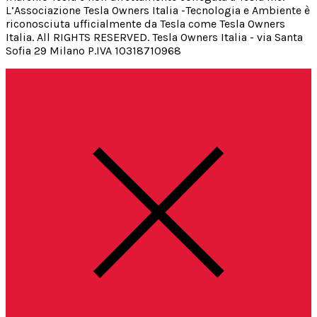
L’Associazione Tesla Owners Italia -Tecnologia e Ambiente è
riconosciuta ufficialmente da Tesla come Tesla Owners
Italia. All RIGHTS RESERVED. Tesla Owners Italia - via Santa
Sofia 29 Milano P.IVA 10318710968