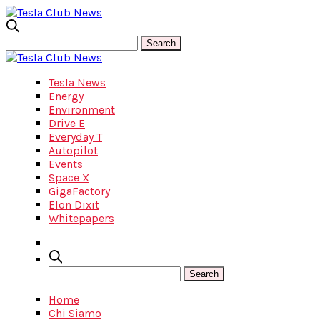
Tesla News
Energy
Environment
Drive E
Everyday T
Autopilot
Events
Space X
GigaFactory
Elon Dixit
Whitepapers
Home
Chi Siamo