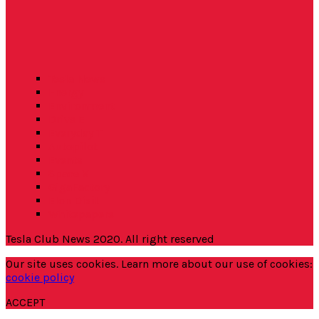
Tesla News
Energy
Environment
Drive E
Everyday T
Autopilot
Events
Space X
GigaFactory
Elon Dixit
Whitepapers
Tesla Club News 2020. All right reserved
Our site uses cookies. Learn more about our use of cookies:
cookie policy
ACCEPT