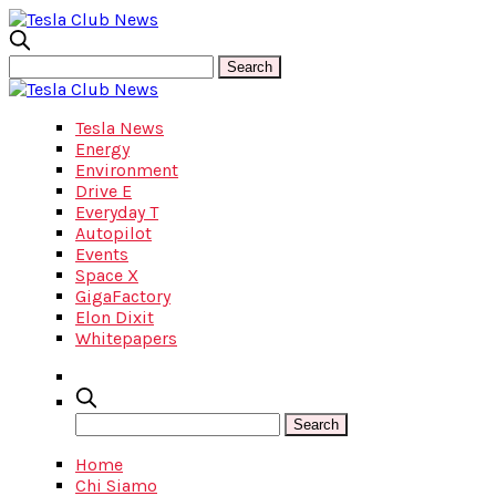
Tesla News
Energy
Environment
Drive E
Everyday T
Autopilot
Events
Space X
GigaFactory
Elon Dixit
Whitepapers
Home
Chi Siamo