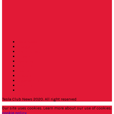
Tesla News
Energy
Environment
Drive E
Everyday T
Autopilot
Events
Space X
GigaFactory
Elon Dixit
Whitepapers
Tesla Club News 2020. All right reserved
Our site uses cookies. Learn more about our use of cookies:
cookie policy