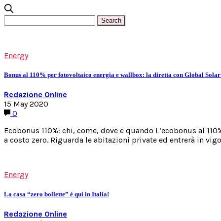
Energy
Bonus al 110% per fotovoltaico energia e wallbox: la diretta con Global Solar
Redazione Online
15 May 2020
0
Ecobonus 110%: chi, come, dove e quando L’ecobonus al 110% p
a costo zero. Riguarda le abitazioni private ed entrerà in vigo
Energy
La casa “zero bollette” è qui in Italia!
Redazione Online