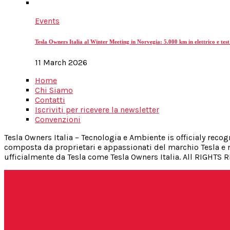
Events
Tesla Owners Italia al Winter Meeting in Norvegia: 5.000 km in elettrico e test
11 March 2026
Home
Chi Siamo
Contatti
Iscriviti per ricevere la newsletter
Convenzioni
Tesla Owners Italia – Tecnologia e Ambiente is officialy reco
composta da proprietari e appassionati del marchio Tesla e n
ufficialmente da Tesla come Tesla Owners Italia. All RIGHTS 