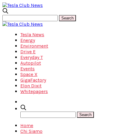
Tesla News
Energy
Environment
Drive E
Everyday T
Autopilot
Events
Space X
GigaFactory
Elon Dixit
Whitepapers
Home
Chi Siamo