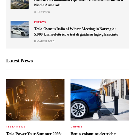
Nicola Armaroli
3 JULY 2026
EVENTS
Tesla Owners Italia al Winter Meeting in Norvegia:
5.000 km in elettrico e test di guida su lago ghiacciato
11 MARCH 2026
Latest News
TESLA NEWS
DRIVE E
Tesla Power Your Summer 2026:
Bonus colonnine elettriche: