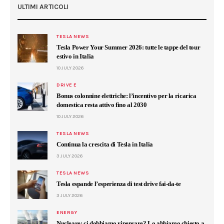
ULTIMI ARTICOLI
TESLA NEWS
Tesla Power Your Summer 2026: tutte le tappe del tour
estivo in Italia
10 JULY 2026
DRIVE E
Bonus colonnine elettriche: l’incentivo per la ricarica
domestica resta attivo fino al 2030
10 JULY 2026
TESLA NEWS
Continua la crescita di Tesla in Italia
3 JULY 2026
TESLA NEWS
Tesla espande l’esperienza di test drive fai-da-te
3 JULY 2026
ENERGY
Nucleare: ci dobbiamo ripensare? Lo abbiamo chiesto a