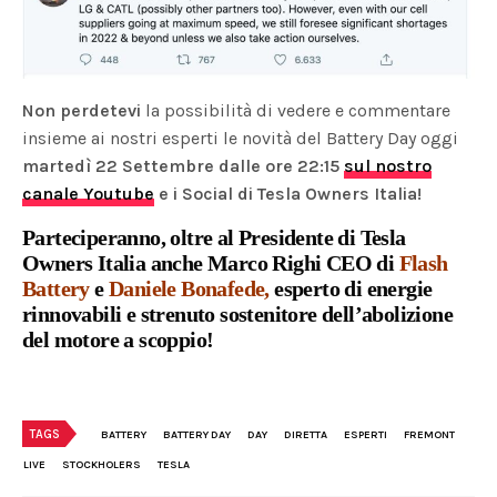
Non perdetevi
la possibilità di vedere e commentare
insieme ai nostri esperti le novità del Battery Day oggi
martedì 22 Settembre dalle ore 22:15
sul nostro
canale Youtube
e i Social di Tesla Owners Italia!
Parteciperanno, oltre al Presidente di Tesla
Owners Italia anche Marco Righi CEO di
Flash
Battery
e
Daniele Bonafede
,
esperto di energie
rinnovabili e strenuto sostenitore dell’abolizione
del motore a scoppio!
TAGS
BATTERY
BATTERY DAY
DAY
DIRETTA
ESPERTI
FREMONT
LIVE
STOCKHOLERS
TESLA