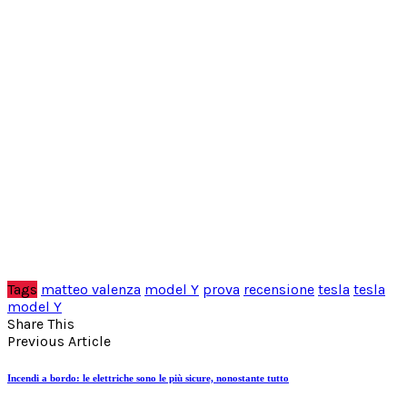
Tags
matteo valenza
model Y
prova
recensione
tesla
tesla
model Y
Share This
Previous Article
Incendi a bordo: le elettriche sono le più sicure, nonostante tutto