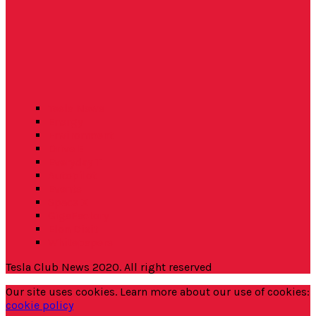
Tesla News
Energy
Environment
Drive E
Everyday T
Autopilot
Events
Space X
GigaFactory
Elon Dixit
Whitepapers
Tesla Club News 2020. All right reserved
Our site uses cookies. Learn more about our use of cookies:
cookie policy