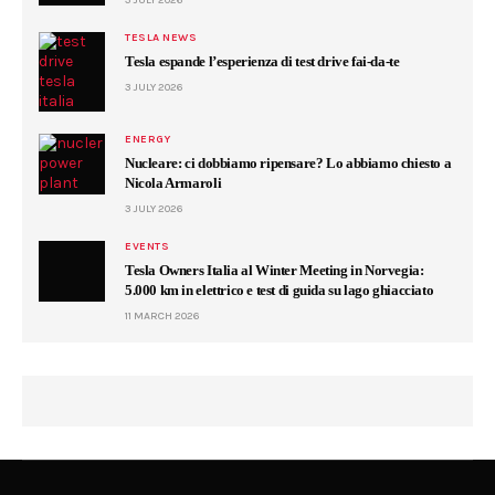
3 JULY 2026
TESLA NEWS
Tesla espande l’esperienza di test drive fai-da-te
3 JULY 2026
ENERGY
Nucleare: ci dobbiamo ripensare? Lo abbiamo chiesto a
Nicola Armaroli
3 JULY 2026
EVENTS
Tesla Owners Italia al Winter Meeting in Norvegia:
5.000 km in elettrico e test di guida su lago ghiacciato
11 MARCH 2026