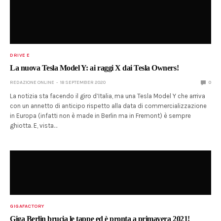
DRIVE E
La nuova Tesla Model Y: ai raggi X dai Tesla Owners!
REDAZIONE ONLINE
18 SEPTEMBER 2020
0
La notizia sta facendo il giro d’Italia, ma una Tesla Model Y che arriva
con un annetto di anticipo rispetto alla data di commercializzazione
in Europa (infatti non è made in Berlin ma in Fremont) è sempre
ghiotta. E, vista…
GIGAFACTORY
Giga Berlin brucia le tappe ed è pronta a primavera 2021!