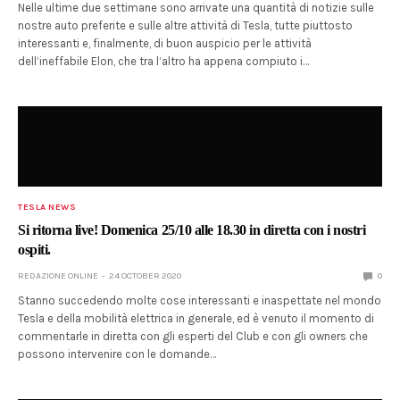
Nelle ultime due settimane sono arrivate una quantità di notizie sulle
nostre auto preferite e sulle altre attività di Tesla, tutte piuttosto
interessanti e, finalmente, di buon auspicio per le attività
dell’ineffabile Elon, che tra l’altro ha appena compiuto i…
TESLA NEWS
Si ritorna live! Domenica 25/10 alle 18.30 in diretta con i nostri
ospiti.
REDAZIONE ONLINE
24 OCTOBER 2020
0
Stanno succedendo molte cose interessanti e inaspettate nel mondo
Tesla e della mobilità elettrica in generale, ed è venuto il momento di
commentarle in diretta con gli esperti del Club e con gli owners che
possono intervenire con le domande…