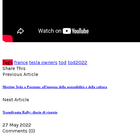
Tags
france
tesla owners
tod
tod2022
Share This
Previous Article
Meeting Tesla a Paestum: all'insegna della sostenibilità e della cultura
Next Article
Transilvania Rally: diario di viaggio
27 May 2022
Comments
(0)