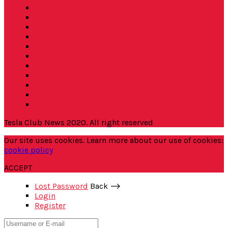
Tesla News
Energy
Environment
Drive E
Everyday T
Autopilot
Events
Space X
GigaFactory
Elon Dixit
Whitepapers
Tesla Club News 2020. All right reserved
Our site uses cookies. Learn more about our use of cookies:
cookie policy
ACCEPT
Lost Password
Back ⟶
Login
Register