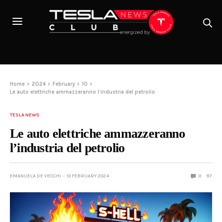
Home
2024
February
10
Le auto elettriche ammazzeranno l’industria del petrolio
TESLA NEWS
Le auto elettriche ammazzeranno
l’industria del petrolio
EMANUELA DE VECCHI
10 FEBRUARY 2024
0
97