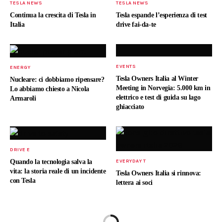
TESLA NEWS
TESLA NEWS
Continua la crescita di Tesla in
Tesla espande l’esperienza di test
Italia
drive fai-da-te
EVENTS
ENERGY
Tesla Owners Italia al Winter
Nucleare: ci dobbiamo ripensare?
Meeting in Norvegia: 5.000 km in
Lo abbiamo chiesto a Nicola
elettrico e test di guida su lago
Armaroli
ghiacciato
DRIVE E
Quando la tecnologia salva la
EVERYDAY T
vita: la storia reale di un incidente
Tesla Owners Italia si rinnova:
con Tesla
lettera ai soci