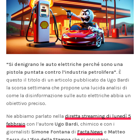
“Si denigrano le auto elettriche perché sono una
pistola puntata contro l’industria petrolifera”
. È
questo il titolo di un articolo pubblicato da Ugo Bardi
la scorsa settimana che propone una lucida analisi di
come la disinformazione sulle auto elettriche abbia un
obiettivo preciso.
Ne abbiamo parlato nella
diretta streaming di lunedì 5
febbraio
con l’autore
Ugo Bardi
, chimico e con i
giornalisti
Simone Fontana
di
Facta.News
e
Matteo
Serra
de
L’Eco della Stampa
che si occupano