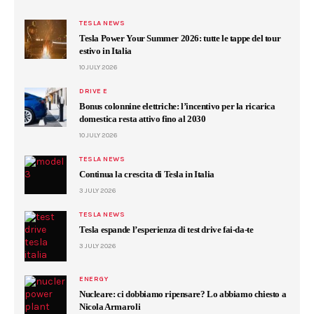
TESLA NEWS
Tesla Power Your Summer 2026: tutte le tappe del tour
estivo in Italia
10 JULY 2026
DRIVE E
Bonus colonnine elettriche: l’incentivo per la ricarica
domestica resta attivo fino al 2030
10 JULY 2026
TESLA NEWS
Continua la crescita di Tesla in Italia
3 JULY 2026
TESLA NEWS
Tesla espande l’esperienza di test drive fai-da-te
3 JULY 2026
ENERGY
Nucleare: ci dobbiamo ripensare? Lo abbiamo chiesto a
Nicola Armaroli