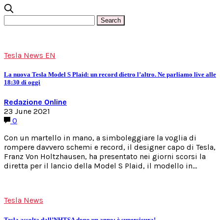
Tesla News EN
La nuova Tesla Model S Plaid: un record dietro l’altro. Ne parliamo live alle
18:30 di oggi
Redazione Online
23 June 2021
0
Con un martello in mano, a simboleggiare la voglia di
rompere davvero schemi e record, il designer capo di Tesla,
Franz Von Holtzhausen, ha presentato nei giorni scorsi la
diretta per il lancio della Model S Plaid, il modello in…
Tesla News
Tesla assolta dall’NHTSA dopo un anno: è supersicura!