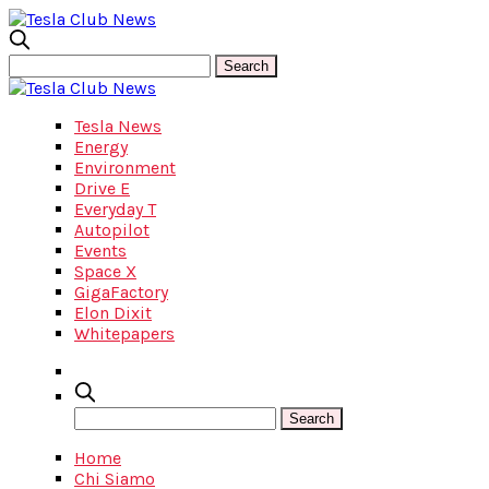
Tesla News
Energy
Environment
Drive E
Everyday T
Autopilot
Events
Space X
GigaFactory
Elon Dixit
Whitepapers
Home
Chi Siamo