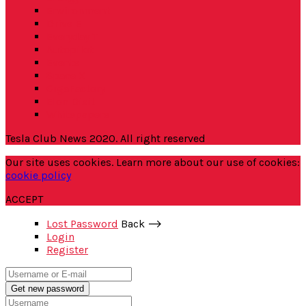
Environment
Drive E
Everyday T
Autopilot
Events
Space X
GigaFactory
Elon Dixit
Whitepapers
Tesla Club News 2020. All right reserved
Our site uses cookies. Learn more about our use of cookies:
cookie policy
ACCEPT
Lost Password
Back ⟶
Login
Register
Get new password