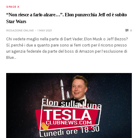
SPACE X
“Non riesce a farlo alzare…”. Elon punzecchia Jeff ed è subito
Star Wars
REDAZIONE ONLINE
1 MAY 2021
0
Chi vedete meglio nella parte di Dart Vader, Elon Musk o Jeff Bezos?
Sì, perché i due a quanto pare sono ai ferri corti per il ricorso presso
un’agenzia federale da parte del boss di Amazon per l’esclusione di
Blue…