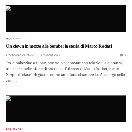
UCRAINA
Un clown in mezzo alle bombe: la storia di Marco Rodari
EMANUELA DE VECCHI
15 MARCH 2023
0
Tra le palazzine a fuoco, non solo si consumano relazioni a distanza,
ma anche belle storie di speranza. È il caso di Marco Rodari, in arte
Pimpa, il “claun” di guerra, come ama farsi chiamare lui. Si spinge nelle
zone…
EVERYDAY T