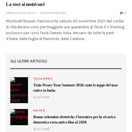
La voce ai nostri soci
EMANUELA DE VECCHI
24 NOVEMBER 2021
0
Monticelli Brusati, Franciacorta, sabato 20 novembre 2021. Nel cortile
di Villa Baiana sono parcheggiate una quarantina di Tesla. È il meeting
esclusivo per i soci Tesla Owners Italia. Arrivano da tutte le parti
d’Italia: dalla Puglia al Piemonte, dalla Calabria…
GLI ULTIMI ARTICOLI
TESLA NEWS
Tesla Power Your Summer 2026: tutte le tappe del tour
estivo in Italia
10 JULY 2026
DRIVE E
Bonus colonnine elettriche: l’incentivo per la ricarica
domestica resta attivo fino al 2030
10 JULY 2026