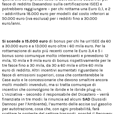
fasce di reddito (basandosi sulla certificazione ISEE) e
potrebbero raggiungere – per chi rottama una Euro 0,1, e 2
– addirittura 18.000 euro per modelli dal costo inferiori ai
50.000 euro (iva esclusa) per i redditi fino a 30.000
euro/anni.
Si scende a 15.000 euro
di bonus per chi ha un’ISEE da 60
a 30.000 euro e a 13.000 euro oltre i 60 mila euro. Per la
rottamazione di auto più recenti come le Euro 3,4 e 5 i
bonus sono comunque molto interessanti e prevedono 12
mila, 10 mila e 9 mila euro di bonus rispettivamente per le
tre fasce fino a 30 mila, da 30 a 60 mila e oltre 60 mila
euro di reddito. Altri incentivi aumentati riguardano le
fasce di emissioni superiori, cosa che contenterebbe le
Case auto e le concessionarie che devono smaltire ancora
molti modelli invenduti, ma si tratta comunque di
incentivi che coinvolgono le ibride e le ibride plug-in.
L’iniziativa – secondo il responsabile del Dicastero – verrà
finanziata in tre modi: la rinuncia ad alcuni
SAD
(Sussidi
Dannosi per l’Ambiente), l’aumento delle accise sul gasolio
per autotrazione, cosa che, con ogni probabilità, farà
scattare le proteste del settore trasporti, nonché il Recovery