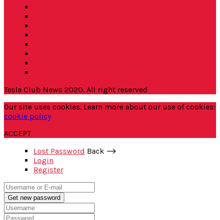
Drive E
Everyday T
Autopilot
Events
Space X
GigaFactory
Elon Dixit
Whitepapers
Tesla Club News 2020. All right reserved
Our site uses cookies. Learn more about our use of cookies:
cookie policy
ACCEPT
Lost Password
Back ⟶
Login
Register
Get new password