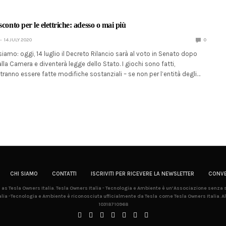
sconto per le elettriche: adesso o mai più
14 JULY 2020
0
siamo: oggi, 14 luglio il Decreto Rilancio sarà al voto in Senato dopo
lla Camera e diventerà legge dello Stato. I giochi sono fatti,
tranno essere fatte modifiche sostanziali – se non per l’entità degli…
CHI SIAMO
CONTATTI
ISCRIVITI PER RICEVERE LA NEWSLETTER
CONVE
la as Tesla Owners Italia. Tesla Owners Italia - Tecnologia e Ambiente è un’Associazione senza
lia -Tecnologia e Ambiente è riconosciuta ufficialmente da Tesla come Tesla Owners Italia. Al
10318710968