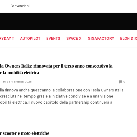
Convenzioni
RYDAY T
AUTOPILOT
EVENTS
SPACE X
GIGAFACTORY
ELON DIX
a Owners Italia: rinnovata per il terzo anno consecutivo la
 la mobilità elettrica
30 SEPTEMBER 2025
0
lia rinnova anche quest’anno la collaborazione con Tesla Owners Italia,
cresciuta nel tempo grazie a iniziative condivise e a una visione
ilità elettrica. Il nuovo capitolo della partnership continuerà a
r scooter e moto elettriche