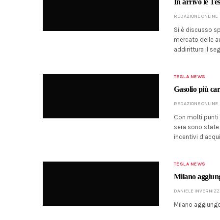
In arrivo le Tes
REDAZIONE ONLINE
Si è discusso sp
mercato delle au
addirittura il 
TESLA NEWS
Gasolio più caro
REDAZIONE ONLINE
Con molti punti 
sera sono state 
incentivi d’acqu
TESLA NEWS
Milano aggiunge
DANIELE INVERNIZZ
Milano aggiunge 