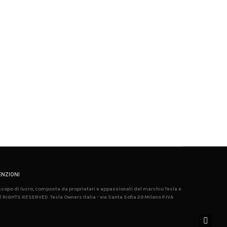
NZIONI
 scopo di lucro, composta da proprietari e appassionati del marchio Tesla e
l RIGHTS RESERVED. Tesla Owners Italia - via Santa Sofia 29 Milano P.IVA