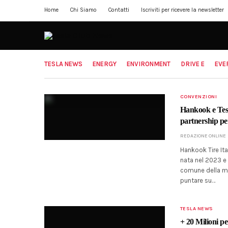
Home
Chi Siamo
Contatti
Iscriviti per ricevere la newsletter
TESLA NEWS
ENERGY
ENVIRONMENT
DRIVE E
EVE
CONVENZIONI
Hankook e Tesl
partnership per
REDAZIONE ONLINE
Hankook Tire Ita
nata nel 2023 e 
comune della mob
puntare su…
TESLA NEWS
+ 20 Milioni pe