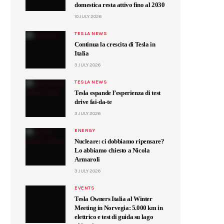
domestica resta attivo fino al 2030
10 JULY 2026
TESLA NEWS
Continua la crescita di Tesla in
Italia
3 JULY 2026
TESLA NEWS
Tesla espande l’esperienza di test
drive fai-da-te
3 JULY 2026
ENERGY
Nucleare: ci dobbiamo ripensare?
Lo abbiamo chiesto a Nicola
Armaroli
3 JULY 2026
EVENTS
Tesla Owners Italia al Winter
Meeting in Norvegia: 5.000 km in
elettrico e test di guida su lago