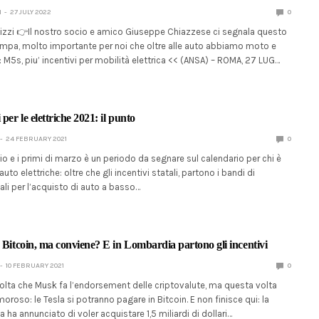
I
27 JULY 2022
0
rnizzi 👉Il nostro socio e amico Giuseppe Chiazzese ci segnala questo
pa, molto importante per noi che oltre alle auto abbiamo moto e
i: M5s, piu’ incentivi per mobilità elettrica << (ANSA) – ROMA, 27 LUG…
 per le elettriche 2021: il punto
24 FEBRUARY 2021
0
aio e i primi di marzo è un periodo da segnare sul calendario per chi è
auto elettriche: oltre che gli incentivi statali, partono i bandi di
ali per l’acquisto di auto a basso…
n Bitcoin, ma conviene? E in Lombardia partono gli incentivi
10 FEBRUARY 2021
0
olta che Musk fa l’endorsement delle criptovalute, ma questa volta
moroso: le Tesla si potranno pagare in Bitcoin. E non finisce qui: la
 ha annunciato di voler acquistare 1,5 miliardi di dollari…