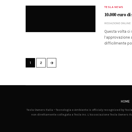
TESLA NEWS
10.000 euro di 
REDAZIONE ONLINE
Questa volta ci 
l’approvazione a
difficilmente po
→
1
2
HOME
Tesla Owners Italia – Tecnologia e Ambiente is officialy recognized by Tes
non direttamente collegata a Tesla Inc. L’Associazione Tesla Owners Ita