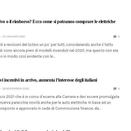
ivo o il rimborso? Ecco come si potranno comprare le elettriche
23 JANUARY 2021
0
 e revisioni del listino un po’ per tutti, considerando anche il fatto
li sono ancora pieni di modelli invenduti nel 2020, ma questo non era
so in modo così evidente con le…
i incentivi in arrivo, aumenta l’interesse degli italiani
28 NOVEMBER 2020
0
ancio 2021 che è in corso d’esame alla Camera e dev’essere promulgata
riserva parecchie novità anche per le auto elettriche. In base ad un
oposto e approvato in sede di Commissione finanze, da…