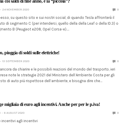
la coi saldi di fine anno, e la “piccola”?
24 NOVEMBER 2020
0
esso, su questo sito e sui nostri social, di quando Tesla affronterà il
to di segmento C (per intenderci, quello della della Leaf o della ID.3) o
segmento B (Peugeot e208, Opel Corsa-e).…
, pioggia di soldi sulle elettriche!
13 SEPTEMBER 2020
0
ancora da chiarire e le possibili reazioni del mondo del trasporto, ieri
rese note le strategie 2021 del Ministero dell’Ambiente Costa per gli
isto di auto più rispettose dell’ambiente, e bisogna dire che…
 migliaia di euro agli incentivi. Anche per per le p.iva!
I
6 AUGUST 2020
0
incentivi agli incentivi