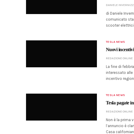
DANIELE INVERNIZZ
di Daniele Inve
comunicato stam
scooter elettric
TESLA NEWS
Nuovi incentivi
REDAZIONE ONLINE
La fine di febbr
interessato alle 
incentivo region
TESLA NEWS
Tesla pagate i
REDAZIONE ONLINE
Non è la prima v
l’annuncio è cla
Casa californiana