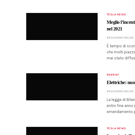
TESLA NEWS
Meglio l’incent
nel 2021
REDAZIONE ONLINE
È tempo di sconti
che molti piazza
mai stato diffu
ENERGY
Elettriche: nuov
REDAZIONE ONLINE
La legge di Bil
entro fine anno 
emendamento pr
TESLA NEWS