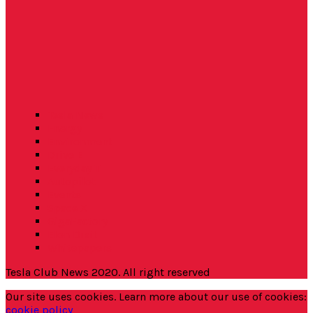
Tesla News
Energy
Environment
Drive E
Everyday T
Autopilot
Events
Space X
GigaFactory
Elon Dixit
Whitepapers
Tesla Club News 2020. All right reserved
Our site uses cookies. Learn more about our use of cookies:
cookie policy