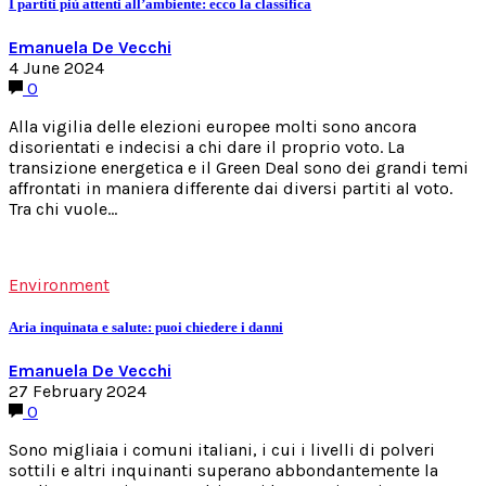
I partiti più attenti all’ambiente: ecco la classifica
Emanuela De Vecchi
4 June 2024
0
Alla vigilia delle elezioni europee molti sono ancora
disorientati e indecisi a chi dare il proprio voto. La
transizione energetica e il Green Deal sono dei grandi temi
affrontati in maniera differente dai diversi partiti al voto.
Tra chi vuole…
Environment
Aria inquinata e salute: puoi chiedere i danni
Emanuela De Vecchi
27 February 2024
0
Sono migliaia i comuni italiani, i cui i livelli di polveri
sottili e altri inquinanti superano abbondantemente la