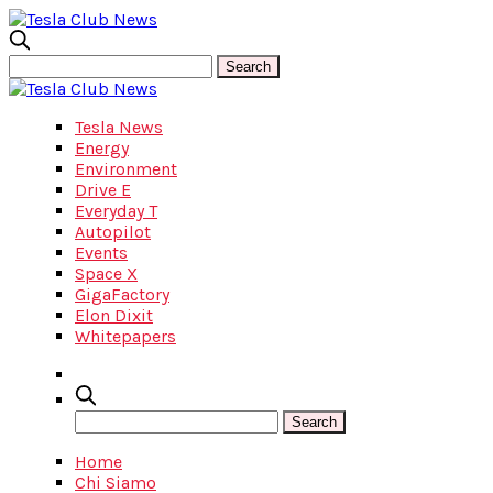
Tesla News
Energy
Environment
Drive E
Everyday T
Autopilot
Events
Space X
GigaFactory
Elon Dixit
Whitepapers
Home
Chi Siamo