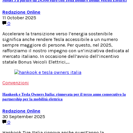
Model 3 a partire da 24.990 euro con Tesla Bonus e Bonus Veicoli Elettrici
Redazione Online
11 October 2025
0
Accelerare la transizione verso l’energia sostenibile
significa anche rendere Tesla accessibile a un numero
sempre maggiore di persone. Per questo, nel 2025,
rafforziamo il nostro impegno con un’iniziativa dedicata al
mercato italiano. In occasione dell’avvio dell’incentivo
statale Bonus Veicoli Elettrici,…
Convenzioni
Hankook e Tesla Owners Italia: rinnovata per il terzo anno consecutivo la
partnership per la mobilità elettrica
Redazione Online
30 September 2025
0
Hankook Tire Italia rinnova anche quest’anno la