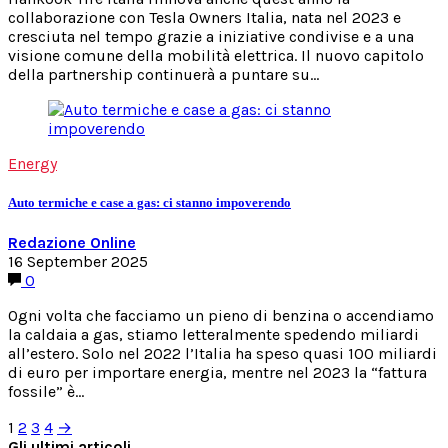
collaborazione con Tesla Owners Italia, nata nel 2023 e
cresciuta nel tempo grazie a iniziative condivise e a una
visione comune della mobilità elettrica. Il nuovo capitolo
della partnership continuerà a puntare su…
Energy
Auto termiche e case a gas: ci stanno impoverendo
Redazione Online
16 September 2025
0
Ogni volta che facciamo un pieno di benzina o accendiamo
la caldaia a gas, stiamo letteralmente spedendo miliardi
all’estero. Solo nel 2022 l’Italia ha speso quasi 100 miliardi
di euro per importare energia, mentre nel 2023 la “fattura
fossile” è…
Posts
1
2
3
4
→
Gli ultimi articoli