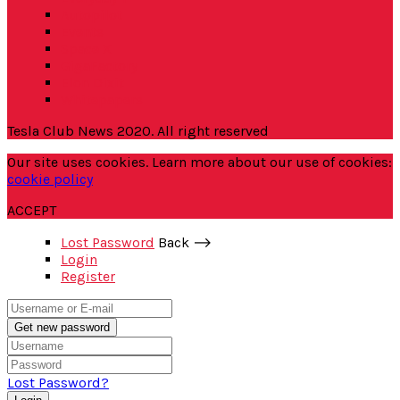
Autopilot
Events
Space X
GigaFactory
Elon Dixit
Whitepapers
Tesla Club News 2020. All right reserved
Our site uses cookies. Learn more about our use of cookies:
cookie policy
ACCEPT
Lost Password
Back ⟶
Login
Register
Get new password
Lost Password?