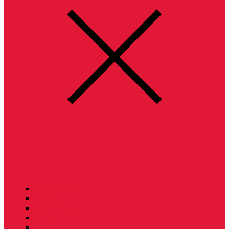
Tesla News
Energy
Environment
Drive E
Everyday T