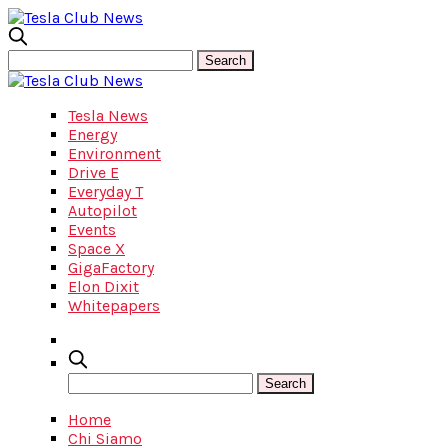
Tesla News
Energy
Environment
Drive E
Everyday T
Autopilot
Events
Space X
GigaFactory
Elon Dixit
Whitepapers
Home
Chi Siamo