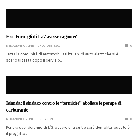
E se Formigli di La7 avesse ragione?
REDAZIONE ONLINE
27 OCTOBER 2021
0
Tutta la comunità di automobilisti italiani di auto elettriche si è
scandalizzata dopo il servizio…
Islanda: il sindaco contro le “termiche” abolisce le pompe di
carburante
REDAZIONE ONLINE
6 JULY 2021
0
Per ora scenderanno di 1/3, ovvero una su tre sarà demolita: questo è
il progetto…