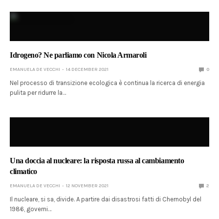
Idrogeno? Ne parliamo con Nicola Armaroli
EMANUELA DE VECCHI
14 DECEMBER 2021
0
Nel processo di transizione ecologica è continua la ricerca di energia
pulita per ridurre la…
Una doccia al nucleare: la risposta russa al cambiamento
climatico
EMANUELA DE VECCHI
12 NOVEMBER 2021
2
Il nucleare, si sa, divide. A partire dai disastrosi fatti di Chernobyl del
1986, governi…