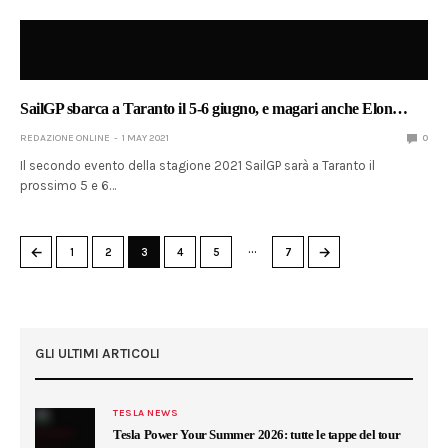
SailGP sbarca a Taranto il 5-6 giugno, e magari anche Elon…
REDAZIONE ONLINE
1 MAY 2021
0
Il secondo evento della stagione 2021 SailGP sarà a Taranto il
prossimo 5 e 6…
…
←
→
1
2
3
4
5
7
GLI ULTIMI ARTICOLI
TESLA NEWS
Tesla Power Your Summer 2026: tutte le tappe del tour